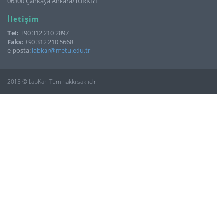
06800 Çankaya Ankara/TÜRKİYE
İletişim
Tel:
+90 312 210 2897
Faks:
+90 312 210 5668
e-posta:
labkar@metu.edu.tr
2015 © LabKar. Tüm hakkı saklıdır.