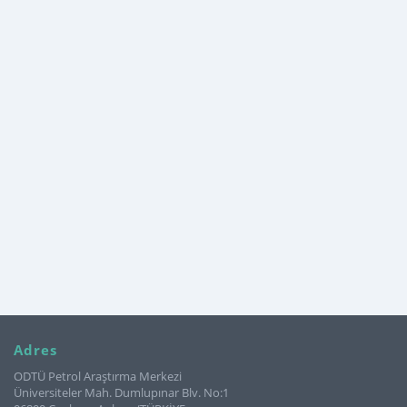
Adres
ODTÜ Petrol Araştırma Merkezi
Üniversiteler Mah. Dumlupınar Blv. No:1